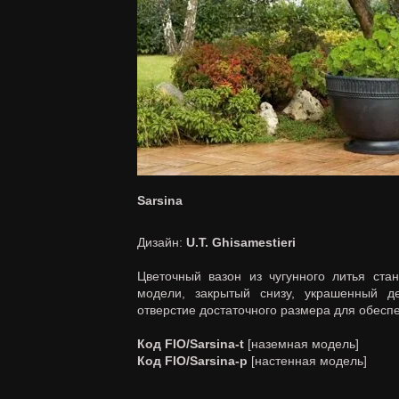
Sarsina
Дизайн:
U.T. Ghisamestieri
Цветочный вазон из чугунного литья ст
модели, закрытый снизу, украшенный д
отверстие достаточного размера для обесп
Код FIO/Sarsina-t
[наземная модель]
Код FIO/Sarsina-p
[настенная модель]